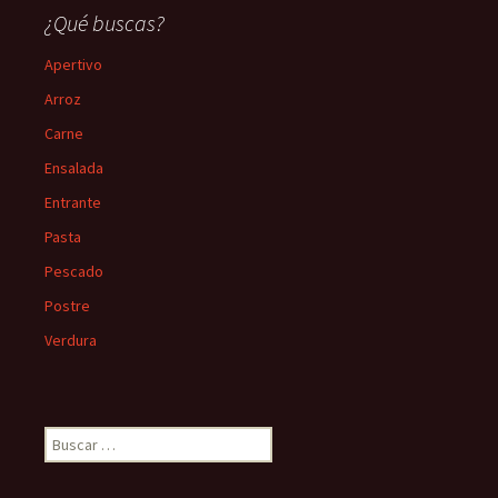
¿Qué buscas?
Apertivo
Arroz
Carne
Ensalada
Entrante
Pasta
Pescado
Postre
Verdura
B
u
s