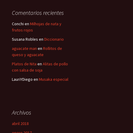
c
a
Comentarios recientes
r
:
Conchi
en
Milhojas de nata y
frutos rojos
Susana Robles
en
Diccionario
aguacate man
en
Rollitos de
queso y aguacate
Platos de Nita
en
Alitas de pollo
con salsa de soja
LauriYDiego
en
Musaka especial
Archivos
abril 2018
enero 2017