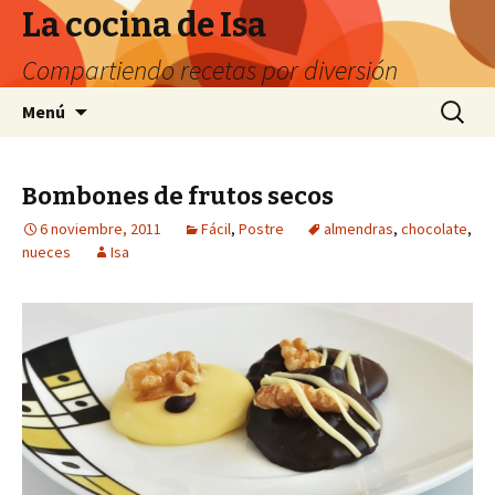
La cocina de Isa
Compartiendo recetas por diversión
Ir
Buscar:
Menú
al
contenido
Bombones de frutos secos
6 noviembre, 2011
Fácil
,
Postre
almendras
,
chocolate
,
nueces
Isa