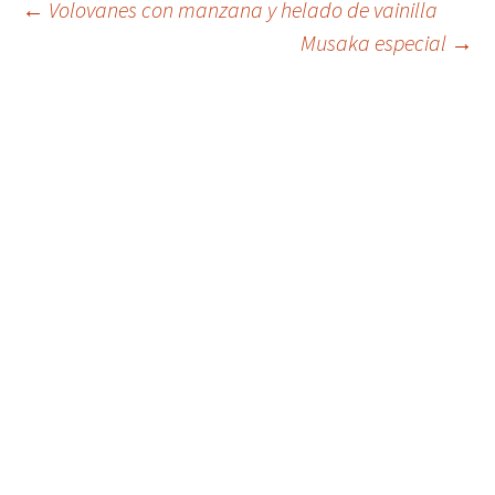
←
Volovanes con manzana y helado de vainilla
Musaka especial
→
Ir
a
la
entrada