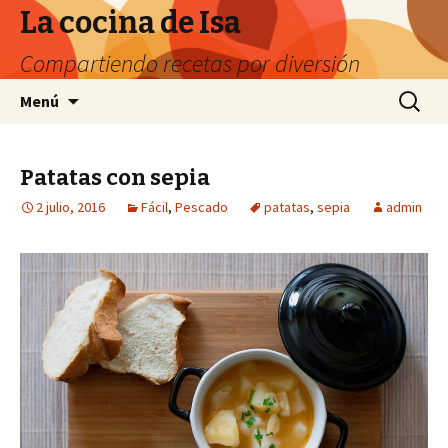
La cocina de Isa
Compartiendo recetas por diversión
Ir
Buscar:
Menú
al
contenido
Patatas con sepia
2 julio, 2016
Fácil
,
Pescado
patatas
,
sepia
admin