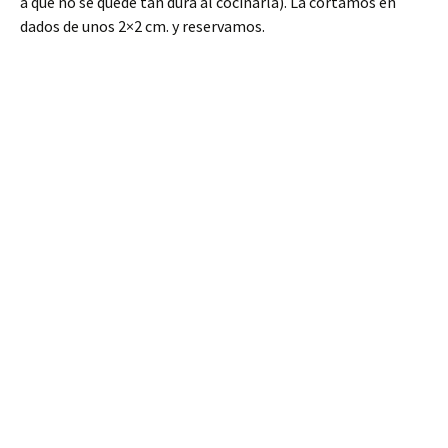
a que no se quede tan dura al cocinarla). La cortamos en
dados de unos 2×2 cm. y reservamos.