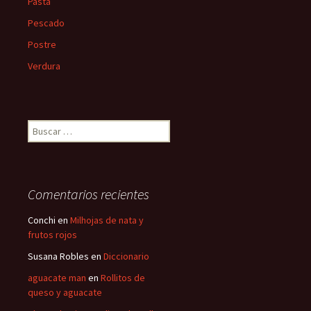
Pasta
Pescado
Postre
Verdura
B
u
s
c
a
Comentarios recientes
r
:
Conchi
en
Milhojas de nata y
frutos rojos
Susana Robles
en
Diccionario
aguacate man
en
Rollitos de
queso y aguacate